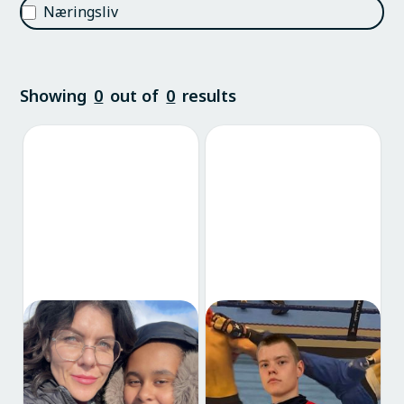
Næringsliv
Showing
0
out of
0
results
Bo i Balsfjord: Etter
Bo i Balsfjord: Fra
over 20 år i utlandet
Nordkjosbotn mot
fant Trude veien hjem
landslaget
til Storsteinnes