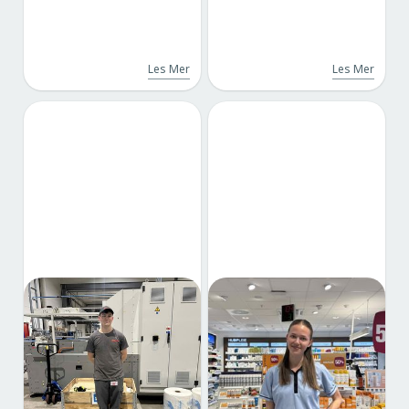
Les Mer
Les Mer
Bo i Balsfjord: Noah
Bo i Balsfjord: Fra
trives med sommerjobb
praksis til sommerjobb
på bryggeriet
som farmasøyt