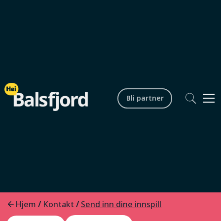
Bli partner
Kontakt oss
Har du tips eller innspill?
Del med oss.
Hjem
Kontakt
/
/
Send inn dine innspill