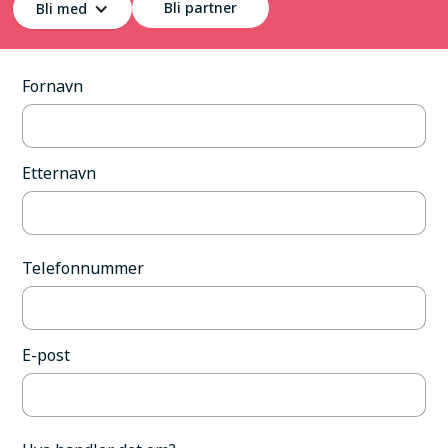
Bli partner
stine@heibalsfjord.no
Bli med
Fornavn
Etternavn
Telefonnummer
E-post