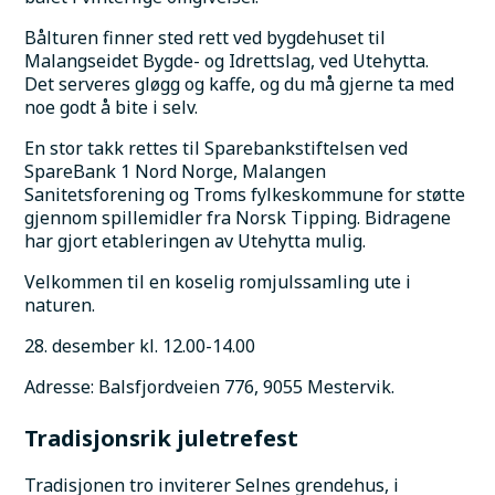
Bålturen finner sted rett ved bygdehuset til 
Malangseidet Bygde- og Idrettslag, ved Utehytta.
Det serveres gløgg og kaffe, og du må gjerne ta med 
noe godt å bite i selv.
En stor takk rettes til Sparebankstiftelsen ved 
SpareBank 1 Nord Norge, Malangen 
Sanitetsforening og Troms fylkeskommune for støtte 
gjennom spillemidler fra Norsk Tipping. Bidragene 
har gjort etableringen av Utehytta mulig.
Velkommen til en koselig romjulssamling ute i 
naturen.
28. desember kl. 12.00-14.00
Adresse: Balsfjordveien 776, 9055 Mestervik.
Tradisjonsrik juletrefest
Tradisjonen tro inviterer Selnes grendehus, i 