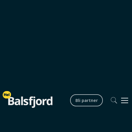
Fritid og aktiviteter
Opplevelser og aktiviteter
Bli partner
Balsfjord
Jul
0
min lesetid