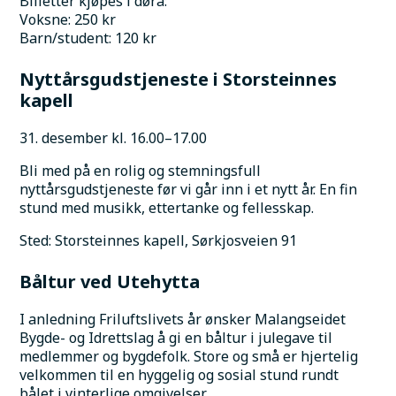
Billetter kjøpes i døra:
Voksne: 250 kr
Barn/student: 120 kr
Nyttårsgudstjeneste i Storsteinnes 
kapell
31. desember kl. 16.00–17.00
Bli med på en rolig og stemningsfull 
nyttårsgudstjeneste før vi går inn i et nytt år. En fin 
stund med musikk, ettertanke og fellesskap.
Sted: Storsteinnes kapell, Sørkjosveien 91
Båltur ved Utehytta
I anledning Friluftslivets år ønsker Malangseidet 
Bygde- og Idrettslag å gi en båltur i julegave til 
medlemmer og bygdefolk. Store og små er hjertelig 
velkommen til en hyggelig og sosial stund rundt 
bålet i vinterlige omgivelser.