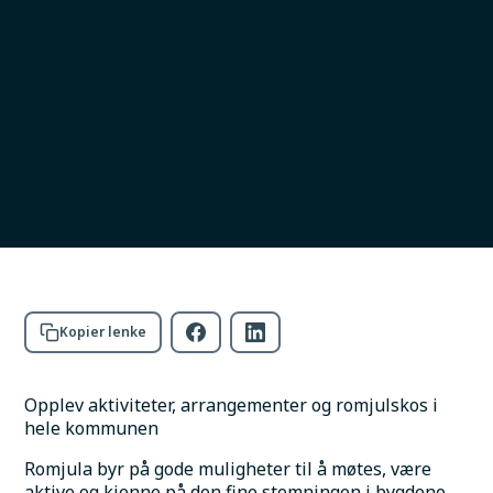
Dette kan du gjøre i Balsfjord
i romjula
Finn romjulsaktiviteter i Balsfjord: Las Copa,
fest, quiz, teater, nyttårsgudstjeneste og fine
turmuligheter for hele familien.
Foto:
HeiBalsfjord
Kopier lenke
Opplev aktiviteter, arrangementer og romjulskos i 
hele kommunen
Romjula byr på gode muligheter til å møtes, være 
aktive og kjenne på den fine stemningen i bygdene 