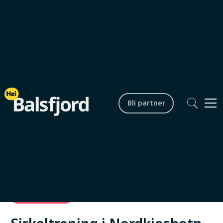
Bli partner
Fritid og aktiviteter
Nordkjosbotn
Hele året
0
min lesetid