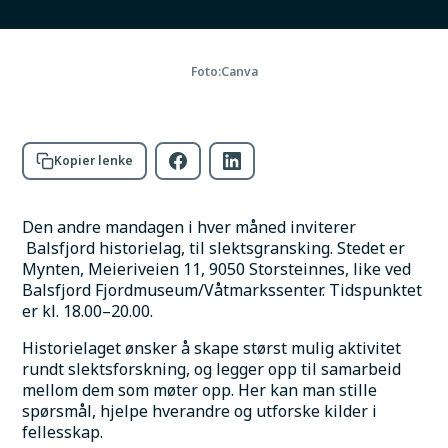
Slektsgransking på Mynten
Foto:
Canva
Kopier lenke
Den andre mandagen i hver måned inviterer 
 Balsfjord historielag, til slektsgransking. Stedet er 
Mynten, Meieriveien 11, 9050 Storsteinnes, like ved 
Balsfjord Fjordmuseum/Våtmarkssenter. Tidspunktet 
er kl. 18.00–20.00. 
Historielaget ønsker å skape størst mulig aktivitet 
rundt slektsforskning, og legger opp til samarbeid 
mellom dem som møter opp. Her kan man stille 
spørsmål, hjelpe hverandre og utforske kilder i 
fellesskap.