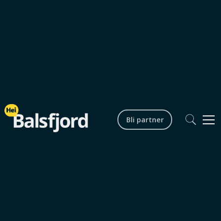
Bli partner
Fritid og aktiviteter
Storsteinnes
Hele året
0
min lesetid