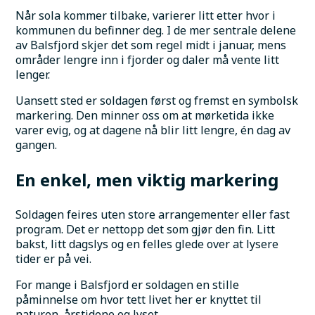
Når sola kommer tilbake, varierer litt etter hvor i 
kommunen du befinner deg. I de mer sentrale delene 
av Balsfjord skjer det som regel midt i januar, mens 
områder lengre inn i fjorder og daler må vente litt 
lenger.
Uansett sted er soldagen først og fremst en symbolsk 
markering. Den minner oss om at mørketida ikke 
varer evig, og at dagene nå blir litt lengre, én dag av 
gangen.
En enkel, men viktig markering
Soldagen feires uten store arrangementer eller fast 
program. Det er nettopp det som gjør den fin. Litt 
bakst, litt dagslys og en felles glede over at lysere 
tider er på vei.
For mange i Balsfjord er soldagen en stille 
påminnelse om hvor tett livet her er knyttet til 
naturen, årstidene og lyset.