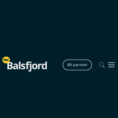
Bli partner
Fritid og aktiviteter
Opplevelser og aktiviteter
Balsfjord
Vinter
0
min lesetid