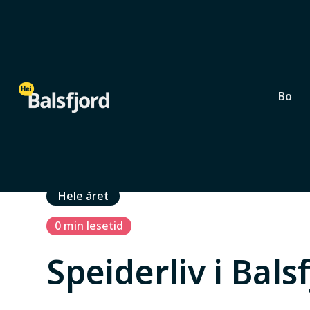
Bo
Barn og unge
Nordkjosbotn
Hele året
0
min lesetid
Speiderliv i Bals