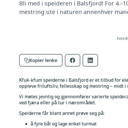
Bli med i speideren i Balsfjord! For 4.–10.
mestring ute i naturen annenhver man
Foto:
B
Kopier lenke
Kfuk-kfum speiderne i Balsfjord er et tilbud for elev
oppleve friluftsliv, fellesskap og mestring – midt i
Vi møtes jevnlig og gjennomfører varierte speiderakt
ved fjæra eller på tur i nærområdet.
Speiderne får blant annet prøve seg på:
å fyre bål og lage enkel turmat