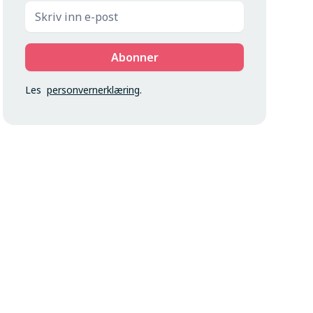
Les
personvernerklæring
.