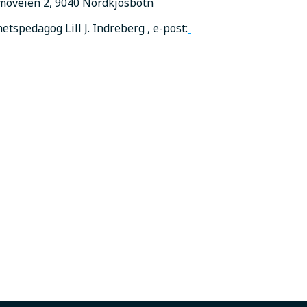
moveien 2, 9040 Nordkjosbotn
tspedagog Lill J. Indreberg , e-post: