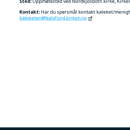
Sted:
 Oppmøtested ved Nordkjosbotn kirke, Kirke
Kontakt:
 Har du spørsmål kontakt kateket/menighe
kateketen@balsfjord.kirken.no