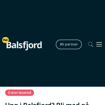
Bli partner
Barn og unge
Digitalt
Hele året
0
min lesetid