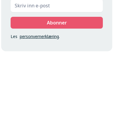
Les
personvernerklæring
.