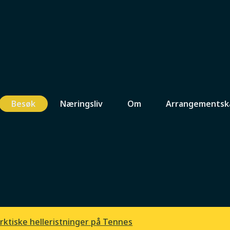
Besøk
Næringsliv
Om
Arrangementsk
Vår
Sommer
Høst
Tennes
stninger på
rktiske helleristninger på Tennes