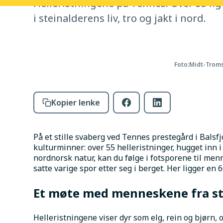
Helleristningene på Tennes: Over 55 figu
i steinalderens liv, tro og jakt i nord.
Foto:
Midt-Troms
Kopier lenke
På et stille svaberg ved Tennes prestegård i Balsf
kulturminner: over 55 helleristninger, hugget inn i 
nordnorsk natur, kan du følge i fotsporene til menn
satte varige spor etter seg i berget. Her ligger en
Et møte med menneskene fra st
Helleristningene viser dyr som elg, rein og bjørn, 