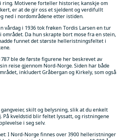
i ring. Motivene forteller historier, kanskje om 
ert, er at de gir oss et sjeldent og verdifullt 
eg ned i nordområdene etter istiden.
n vårdag i 1936 tok frøken Tordis Larsen en tur 
 i området. Da hun skrapte bort mose fra en stein, 
adde funnet det største helleristningsfeltet i 
kene.
787 ble de første figurene her beskrevet av 
sin reise gjennom Nord-Norge. Siden har både 
området, inkludert Gråbergan og Kirkely, som også 
gangveier, skilt og belysning, slik at du enkelt 
 På kveldstid blir feltet lyssatt, og ristningene 
plevelse i seg selv.
t: I Nord-Norge finnes over 3900 helleristninger 