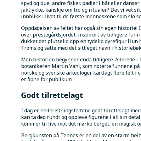
spyd og bue, andre fisker, padler i båt eller danser 
jaktlykke, kanskje om tro og ritualer? Det vi vet sikk
innblikk i livet til de første menneskene som slo s
Oppdagelsen av feltet har også sin egen historie: E
over prestegårdsjordet, inspirert av tidligere funn
dukket det plutselig opp en tydelig dyrefigur. Hun h
Troms og satte med det sitt eget navn i historiebø
Men historien begynner enda tidligere. Allerede i 1
botanikeren Martin Vahl, som noterte funnene på 
norske og svenske arkeologer kartlagt flere felt i 
er åpne for publikum.
Godt tilrettelagt
I dag er helleristningsfeltene godt tilrettelagt med 
kan ta deg rundt og oppleve figurene i all sin detalj.
kommer til live mot det mørke berget, en magisk op
Bergkunsten på Tennes er en del av en større helhe