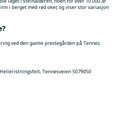
le laget i steinalderen, noen for over 10 000 år 
 inn i berget med rød oker, og viser stor variasjon 
e?
kering ved den gamle prestegården på Tennes. 
elleristningsfelt, Tennesveien 5079050 