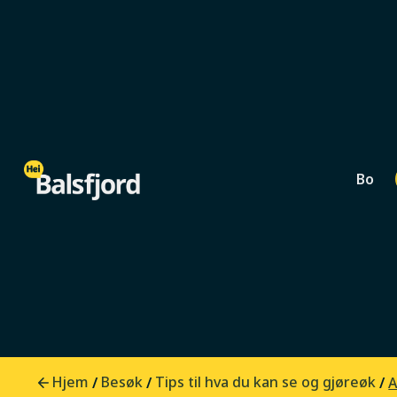
Bo
Kunst og kultur
Aktivitet
Opplevelse
0
min lesetid
Arktiske helleri
Tennes
Hjem
Besøk
Tips til hva du kan se og gjøreøk
/
/
/
A