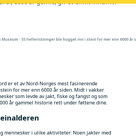
rer, 6000 år gamle, gir et unikt innblikk
 Museum - 55 helleristninger ble hugget inn i stein for mer enn 6000 år 
jord er et av Nord-Norges mest fasinerende 
stein for mer enn 6000 år siden. Midt i vakker 
esker som levde av jakt, fiske og fangst og som 
 6000 år gammel historie rett under føttene dine.
einalderen
og mennesker i ulike aktiviteter: Noen jakter med 