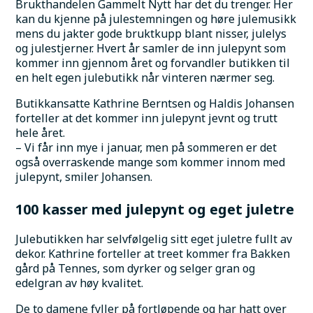
Brukthandelen Gammelt Nytt har det du trenger. Her 
kan du kjenne på julestemningen og høre julemusikk 
mens du jakter gode bruktkupp blant nisser, julelys 
og julestjerner. Hvert år samler de inn julepynt som 
kommer inn gjennom året og forvandler butikken til 
en helt egen julebutikk når vinteren nærmer seg.
Butikkansatte Kathrine Berntsen og Haldis Johansen 
forteller at det kommer inn julepynt jevnt og trutt 
hele året.
– Vi får inn mye i januar, men på sommeren er det 
også overraskende mange som kommer innom med 
julepynt, smiler Johansen.
100 kasser med julepynt og eget juletre
Julebutikken har selvfølgelig sitt eget juletre fullt av 
dekor. Kathrine forteller at treet kommer fra Bakken 
gård på Tennes, som dyrker og selger gran og 
edelgran av høy kvalitet.
De to damene fyller på fortløpende og har hatt over 