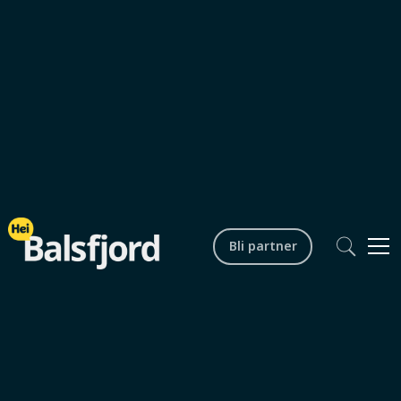
Bli partner
Artikkel
Jul
No items found.
0
min lesetid
Julebutikken på Sandbukt