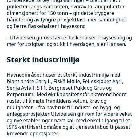
forsterkede fortøyningsløsninger – blant annet ti 
pullerter langs kaifronten, hvorav to landpullerter 
dimensjonert for 150 tonn – gir dette tryggere 
håndtering av tyngre prosjektlast, mer samtidighet 
og færre flaskehalser i høysesong.
- Utvidelsen gir oss færre flaskehalser i høysesong og 
mer forutsigbar logistikk i hverdagen, sier Hansen.
Sterkt industrimiljø
Havneområdet huser et sterkt industrimiljø med 
blant andre Cargill, Fiskå Mølle, Felleskjøpet Agri, 
Senja Avfall, ST1, Bergneset Pukk og Grus og 
Perpetuum.  Med økt kapasitet står aktørene bedre 
rustet til å møte framtidens volum, krav og 
muligheter – fra havbruk til industri og bygg- og 
anleggsprosjekter. Utvidelsen gir rom for videre vekst 
og nye etableringer nært kai, med enkel tilgang til et 
ISPS-sertifisert område og et tjenestetilbud tilpasset 
krevende operasjoner. 