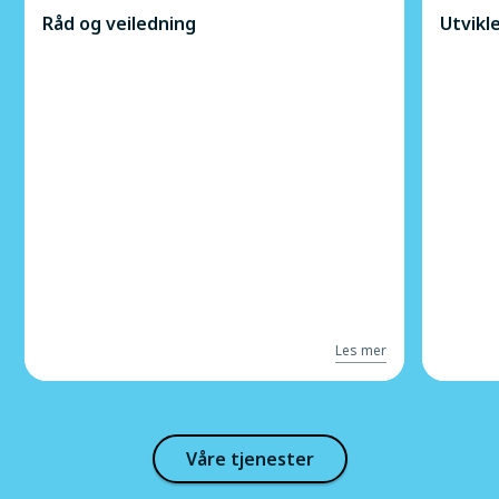
Råd og veiledning
Utvikl
Les mer
Våre tjenester