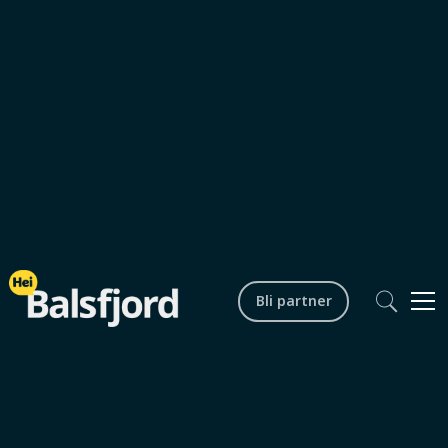
Nyheter og aktuelt
Bli partner
0
min lesetid
Bergneset havn utvider
raskere enn planlagt