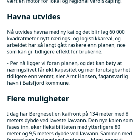
vært en motor for lokal og regional verdiskaping. 
Havna utvides
Nå utvides havna med ny kai og det blir lag 60 000 
kvadratmeter nytt nærings- og logistikkareal, og 
arbeidet har så langt gått raskere enn planen, noe 
som kan gi  tidligere effekt for brukerne.
- Per nå ligger vi foran planen, og det kan bety at 
næringslivet får økt kapasitet og mer forutsigbarhet 
tidligere enn ventet, sier Arnt Hansen, fagansvarlig 
havn i Balsfjord kommune.
Flere muligheter
I dag har Bergneset en kaifront på 134 meter med 8 
meters dybde ved laveste lavvann. Den nye kaien som 
fases inn, øker fleksibiliteten med ytterligere 80 
meter og 9,5 meters dybde ved lavvann. Sammen med 