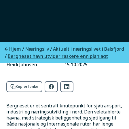
Bergneset utvider med ny kai og ca. 60 000
kvadratmeter nærings- og logistikkareal.
Fremdriften ligger så langt foran planen, noe
som kan gi tidligere effekt for brukerne.
Foto:
Balsfjord kommune
Hjem
Næringsliv
Aktuelt i næringslivet i Balsfjord
/
/
Skrevet av
Publisert
/
Bergneset havn utvider raskere enn planlagt
Heidi Johnsen
15.10.2025
Kopier lenke
Bergneset er et sentralt knutepunkt for sjøtransport, 
industri og næringsutvikling i nord. Den veletablerte 
havna, med strategisk beliggenhet og sjøtilgang til 
både nasjonale og internasjonale ruter, har lenge 