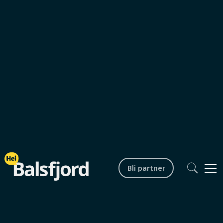
Nyheter og aktuelt
0
min lesetid
Bli partner
Bergneset kobles til
europeiske havner