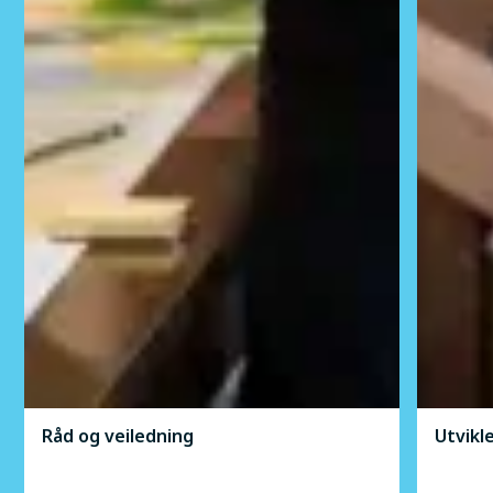
Råd og veiledning
Utvikl