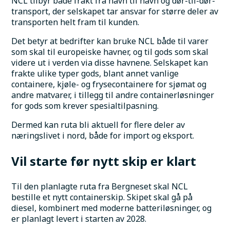
NCL tilbyr både frakt fra havn til havn og dør-til-dør-
transport, der selskapet tar ansvar for større deler av 
transporten helt fram til kunden.
Det betyr at bedrifter kan bruke NCL både til varer 
som skal til europeiske havner, og til gods som skal 
videre ut i verden via disse havnene. Selskapet kan 
frakte ulike typer gods, blant annet vanlige 
containere, kjøle- og frysecontainere for sjømat og 
andre matvarer, i tillegg til andre containerløsninger 
for gods som krever spesialtilpasning.
Dermed kan ruta bli aktuell for flere deler av 
næringslivet i nord, både for import og eksport.
Vil starte før nytt skip er klart
Til den planlagte ruta fra Bergneset skal NCL 
bestille et nytt containerskip. Skipet skal gå på 
diesel, kombinert med moderne batteriløsninger, og 
er planlagt levert i starten av 2028.