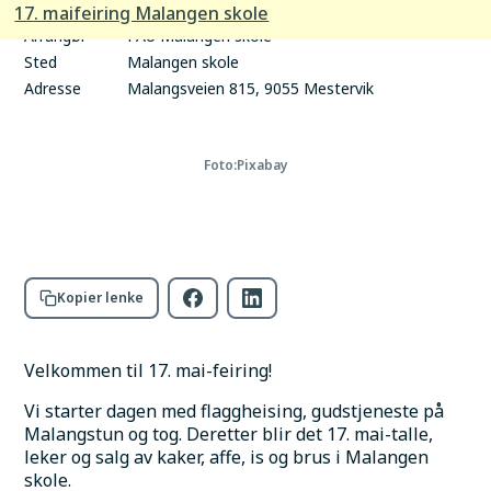
tid
17. maifeiring Malangen skole
Arrangør
FAU Malangen skole
Sted
Malangen skole
Adresse
Malangsveien 815, 9055 Mestervik
Foto:
Pixabay
Kopier lenke
Velkommen til 17. mai-feiring!
Vi starter dagen med flaggheising, gudstjeneste på 
Malangstun og tog. Deretter blir det 17. mai-talle, 
leker og salg av kaker, affe, is og brus i Malangen 
skole.