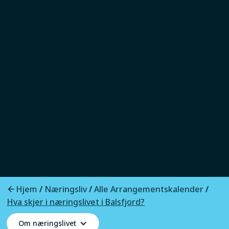
Hva skjer i næringslivet
i Balsfjord?
Møtes, lære og dele
Balsfjord Næringsutvikling arrangerer
møter, kurs og samlinger der
næringslivet i Balsfjord kan møtes, dele
Hjem
Næringsliv
Alle Arrangementskalender
/
/
/
erfaringer og skape nye muligheter
Hva skjer i næringslivet i Balsfjord?
sammen.
Om næringslivet