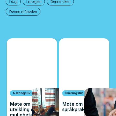
I dag
I morgen
Denne uken
Denne måneden
Næringsliv
Næringsliv
Møte om avløp,
Møte om
utvikling og
språkpraksis
muligheter