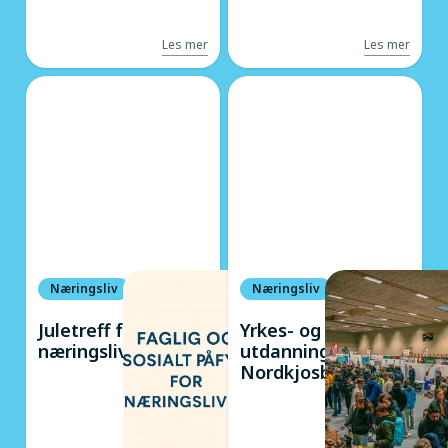
Les mer
Les mer
Næringsliv
Næringsliv
Juletreff for
Yrkes- og
næringslivet
utdanningsmesse
Nordkjosbotn