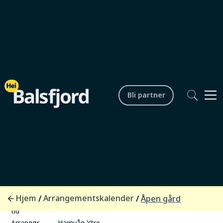
Bli partner
Lokalsamfunn
Åpen gård
Startdato /
25.07.2026 kl. 11.00
tid
Hjem
Arrangementskalender
/
/
Åpen gård
Sluttdato /
25.07.2026 kl 15.00
tid
Arrangør
Hamvåg Ytre