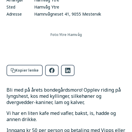
Sted
Hamvåg Ytre
Adresse
Hamnvågneset 41, 9055 Mestervik
Foto:
Ytre Hamvåg
Kopier lenke
Bli med på årets bondegårdsmoro! Opplev riding på 
lyngshest, kos med kyllinger, silkehøner og 
dvergvedder-kaniner, lam og kalver,
Vi har en liten kafe med vafler, bakst, is, hadde og 
annen drikke. 
Inngang kr 50 per person og betaling med Vipps eller 