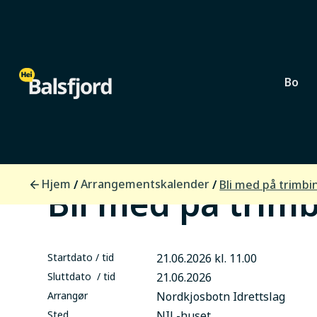
Bo
Lokalsamfunn
Hjem
Arrangementskalender
/
/
Bli med på trimbi
Bli med på trim
Startdato / tid
21.06.2026 kl. 11.00
Sluttdato / tid
21.06.2026
Arrangør
Nordkjosbotn Idrettslag
Sted
NIL-huset