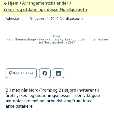
tid
Hjem
Arrangementskalender
/
/
Arrangør
Halti Næringshage med partnere
Yrkes- og utdanningsmesse Nordkjosbotn
Sted
Nordkjosbotn idrettshall
Adresse
Ringveien 4, 9040 Nordkjosbotn
Foto:
Halti Næringshage - Besøkende på yrkes- og utdanningsmessen
på Nordkjosbotn i 2024
Kopier lenke
Bli med når Nord-Troms og Balsfjord inviterer til 
årets yrkes- og utdanningsmesser – den viktigste 
møteplassen mellom arbeidsliv og framtidas 
arbeidstakere!