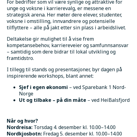
For bedrifter som vil være synlige og attraktive for 
unge og voksne i karrierevalg, er messene en 
strategisk arena. Her møter dere elever, studenter, 
voksne i omstilling, innvandrere og potensielle 
tilflyttere – alle på jakt etter sin plass i arbeidslivet.
Deltakelse gir mulighet til å vise frem 
kompetansebehov, karriereveier og samfunnsansvar 
– samtidig som dere bidrar til lokal utvikling og 
framtidstro.
I tillegg til stands og presentasjoner, byr dagen på 
inspirerende workshops, blant annet:
Sjef i egen økonomi 
– ved Sparebank 1 Nord-
Norge
Ut og tilbake – på din måte
 – ved HeiBalsfjord
Når og hvor?
Nordreisa:
 Torsdag 4. desember kl. 10.00–14.00
Nordkjosbotn:
 Fredag 5. desember kl. 10.00–14.00