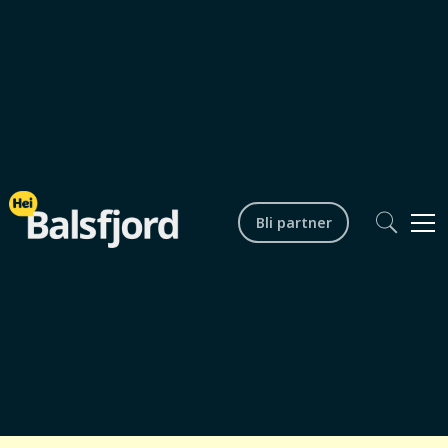
Bli partner
Næringsliv
Yrkes- og utdanningsmesse
Nordkjosbotn
Startdato /
5.12.2025 kl. 10.00
tid
Sluttdato /
5.12.2025 kl. 14.00