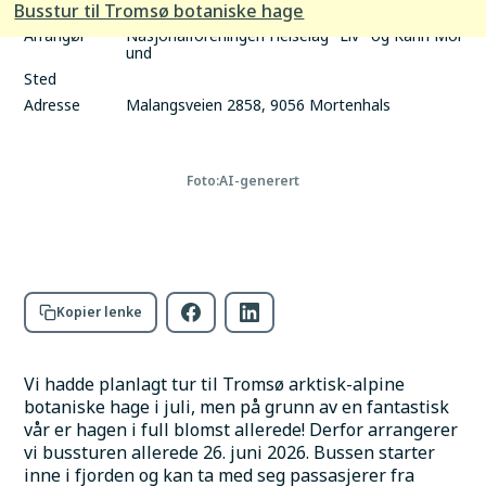
tid
Busstur til Tromsø botaniske hage
Arrangør
Nasjonalforeningen Helselag "Liv" og Karin Mol
und
Sted
Adresse
Malangsveien 2858, 9056 Mortenhals
Foto:
AI-generert
Kopier lenke
Vi hadde planlagt tur til Tromsø arktisk-alpine 
botaniske hage i juli, men på grunn av en fantastisk 
vår er hagen i full blomst allerede! Derfor arrangerer 
vi bussturen allerede 26. juni 2026. Bussen starter 
inne i fjorden og kan ta med seg passasjerer fra 