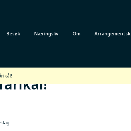
Besøk
Næringsliv
Om
Arrangementsk
rikål!
årikål!
tslag