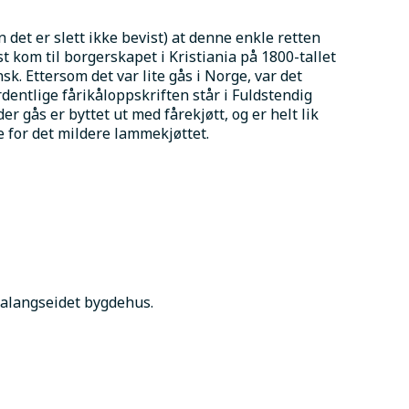
 det er slett ikke bevist) at denne enkle retten 
t kom til borgerskapet i Kristiania på 1800-tallet 
k. Ettersom det var lite gås i Norge, var det 
dentlige fårikåloppskriften står i Fuldstendig 
gås er byttet ut med fårekjøtt, og er helt lik 
ke for det mildere lammekjøttet.
Malangseidet bygdehus.