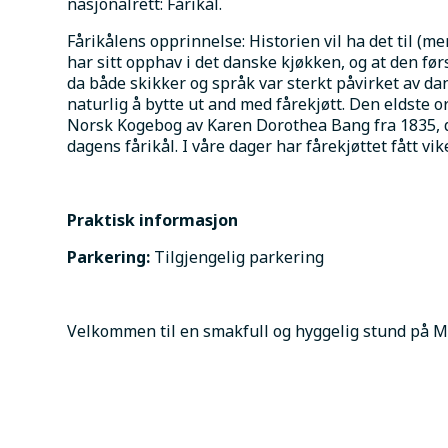
nasjonalrett: Fårikål.
Fårikålens opprinnelse: Historien vil ha det til (men
har sitt opphav i det danske kjøkken, og at den førs
da både skikker og språk var sterkt påvirket av dans
naturlig å bytte ut and med fårekjøtt. Den eldste or
Norsk Kogebog av Karen Dorothea Bang fra 1835, der 
dagens fårikål. I våre dager har fårekjøttet fått vi
Praktisk informasjon
Parkering: 
Tilgjengelig parkering
Velkommen til en smakfull og hyggelig stund på 