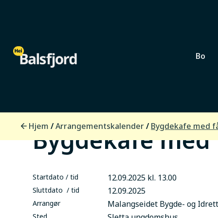
Bo
Lokalsamfunn
Hjem
Arrangementskalender
/
/
Bygdekafe med få
Bygdekafe med f
Startdato / tid
12.09.2025 kl. 13.00
Sluttdato / tid
12.09.2025
Arrangør
Malangseidet Bygde- og Idret
Sted
Sletta ungdomshus