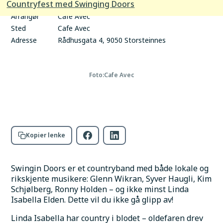
Countryfest med Swinging Doors
tid
Arrangør
Cafe Avec
Sted
Cafe Avec
Adresse
Rådhusgata 4, 9050 Storsteinnes
Foto:
Cafe Avec
Kopier lenke
Swingin Doors er et countryband med både lokale og 
rikskjente musikere: Glenn Wikran, Syver Haugli, Kim 
Schjølberg, Ronny Holden – og ikke minst Linda 
Isabella Elden. Dette vil du ikke gå glipp av!
Linda Isabella har country i blodet – oldefaren drev 