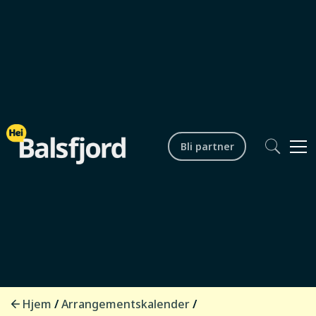
Bli partner
Lokalsamfunn
Countryfest med Swinging
Doors
Startdato /
20.12.2025 kl. 21.00
tid
Hjem
Arrangementskalender
/
/
Sluttdato /
20.12.2025 kl. 24.00