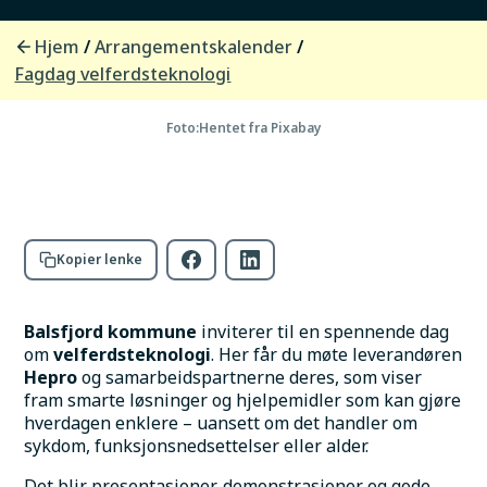
Sted
Fuglelia flerbrukshus
Hjem
Arrangementskalender
/
/
Adresse
Arnulv Eides vei 25, 9050 Storsteinnes
Fagdag velferdsteknologi
Foto:
Hentet fra Pixabay
Kopier lenke
Balsfjord kommune
 inviterer til en spennende dag 
om 
velferdsteknologi
. Her får du møte leverandøren 
Hepro
 og samarbeidspartnerne deres, som viser 
fram smarte løsninger og hjelpemidler som kan gjøre 
hverdagen enklere – uansett om det handler om 
sykdom, funksjonsnedsettelser eller alder.
Det blir presentasjoner, demonstrasjoner og gode 