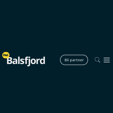
Bli partner
Lokalsamfunn
Fagdag velferdsteknologi
Startdato /
02.10 2025 kl. 07.45
tid
Sluttdato /
01.10.2025 kl. 11.30
tid
Arrangør
Balsfjord kommune