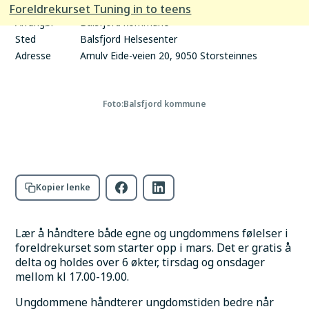
tid
Foreldrekurset Tuning in to teens
Arrangør
Balsfjord kommune
Sted
Balsfjord Helsesenter
Adresse
Arnulv Eide-veien 20, 9050 Storsteinnes
Foto:
Balsfjord kommune
Kopier lenke
Lær å håndtere både egne og ungdommens følelser i 
foreldrekurset som starter opp i mars. Det er gratis å 
delta og holdes over 6 økter, tirsdag og onsdager 
mellom kl 17.00-19.00.
Ungdommene håndterer ungdomstiden bedre når 