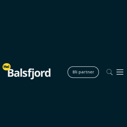
Lokalsamfunn
Bli partner
Gjestestuas quizaften
Startdato /
30.1.2026 kl. 20.30
tid
Sluttdato /
31.1.2026 kl. 01.00
tid
Arrangør
Vollan Gjestestue