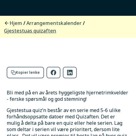
Sted
Vollan Gjestestue
Adresse
Torgvveien 2, 9040 Nordkjosbotn
Hjem
Arrangementskalender
/
/
Gjestestuas quizaften
Foto:
Vollan Gjestestue
Kopier lenke
Bli med på en av årets hyggeligste hjernetrimkvelder 
- ferske spørsmål og god stemning!
Gjestestua quiz’n består av en serie med 5-6 ulike 
forhåndsoppsatte datoer med Quizaften. Det er 
mulig å delta på bare en quiz eller hele serien. Lag 
som deltar i serien vil være prioritert, dersom lite 
plass.  Det vil være premier til beste lag på hver quiz-