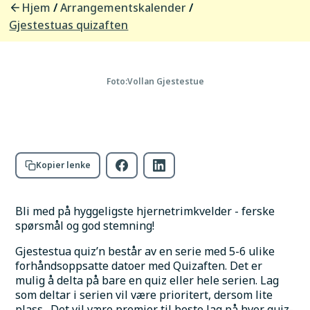
Hjem
Arrangementskalender
/
/
Sted
Vollan Gjestestue
Gjestestuas quizaften
Adresse
Torgveien 2, 9040 Nordkjosbotn
Foto:
Vollan Gjestestue
Kopier lenke
Bli med på hyggeligste hjernetrimkvelder - ferske 
spørsmål og god stemning!
Gjestestua quiz’n består av en serie med 5-6 ulike 
forhåndsoppsatte datoer med Quizaften. Det er 
mulig å delta på bare en quiz eller hele serien. Lag 
som deltar i serien vil være prioritert, dersom lite 
plass.  Det vil være premier til beste lag på hver quiz-