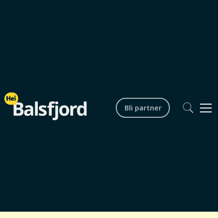
Bli partner
Lokalsamfunn
Gjestestuas quizaften
Startdato /
30.10.2026 kl. 20.30
tid
Sluttdato /
30.10.2026 kl. 23.59
tid
Arrangør
Vollan Gjestestue