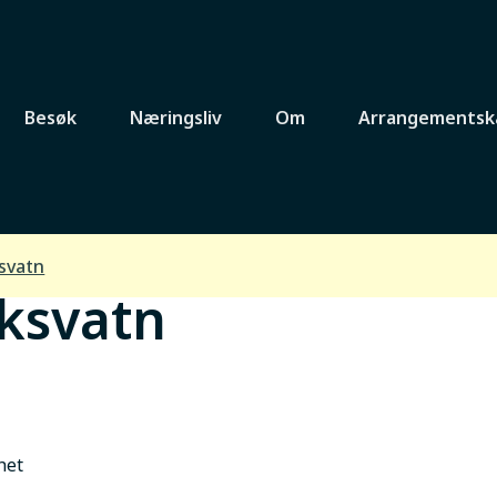
Besøk
Næringsliv
Om
Arrangementsk
svatn
ksvatn
het