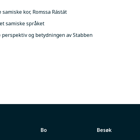
e samiske kor, Romssa Rástát
 det samiske språket
ske perspektiv og betydningen av Stabben
Bo
Besøk