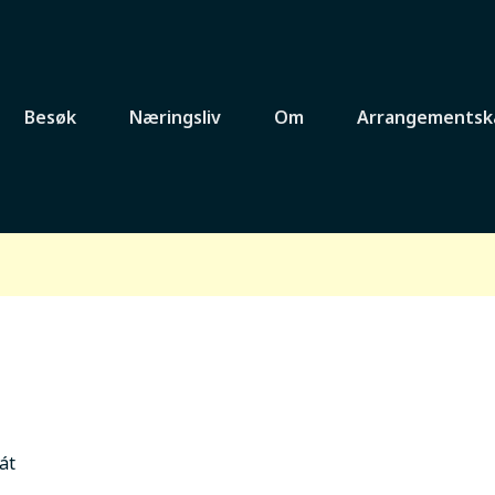
Besøk
Næringsliv
Om
Arrangementsk
át