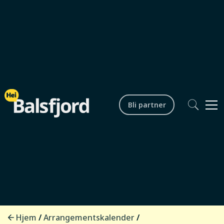
Bli partner
Lokalsamfunn
Møt ordfører - Takvatnet
Startdato /
24.11.2026 kl. 18.00
tid
Sluttdato /
24.11.2026 kl. 19.30
tid
Hjem
Arrangementskalender
/
/
Arrangør
Balsfjord kommune