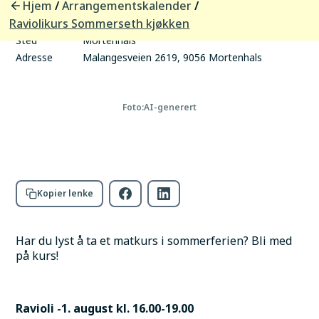
Hjem
Arrangementskalender
/
/
tid
Raviolikurs Sommerseth kjøkken
Arrangør
Sommerseth kjøkken
Sted
Mortenhals
Adresse
Malangesveien 2619, 9056 Mortenhals
Foto:
AI-generert
Kopier lenke
Har du lyst å ta et matkurs i sommerferien? Bli med 
på kurs!
Ravioli -1. august kl. 16.00-19.00