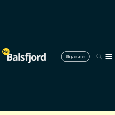
Bli partner
Lokalsamfunn
Raviolikurs Sommerseth
kjøkken
Startdato /
tid
Sluttdato /
01.08.2026 kl. 19.00