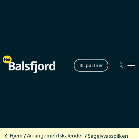
Bli partner
Lokalsamfunn
Sagelvvasspilken
Startdato /
28.03.2026. kl. 12.00
tid
Sluttdato /
28.03.2026. kl. 14.00
tid
Hjem
Arrangementskalender
/
/
Sagelvvasspilken
Arrangør
Sagevvatn Bygdelag