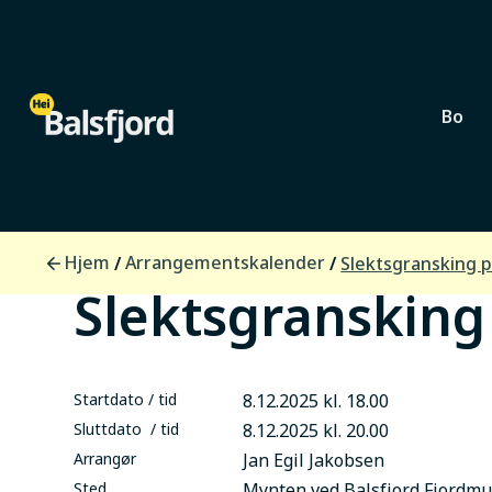
Bo
Lokalsamfunn
Hjem
Arrangementskalender
/
/
Slektsgransking 
Slektsgranskin
Startdato / tid
8.12.2025 kl. 18.00
Sluttdato / tid
8.12.2025 kl. 20.00
Arrangør
Jan Egil Jakobsen
Sted
Mynten ved Balsfjord Fjordm