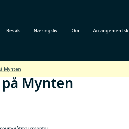
Besøk
Næringsliv
Om
Arrangementsk
på Mynten
g på Mynten
useum/Våtmarkssenter