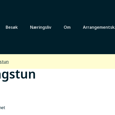
Besøk
Næringsliv
Om
Arrangementsk
stun
ngstun
het