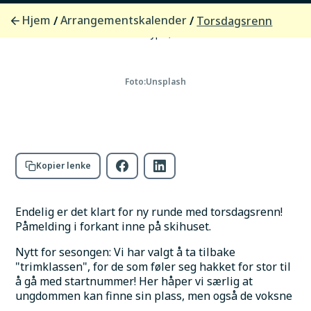
Sted
Blåtind arena
Hjem
Arrangementskalender
/
/
Torsdagsrenn
Adresse
Kantornes skiløyper, 9042 Laksvatn.
Foto:
Unsplash
Kopier lenke
Endelig er det klart for ny runde med torsdagsrenn! 
Påmelding i forkant inne på skihuset.
Nytt for sesongen: Vi har valgt å ta tilbake 
"trimklassen", for de som føler seg hakket for stor til 
å gå med startnummer! Her håper vi særlig at 
ungdommen kan finne sin plass, men også de voksne