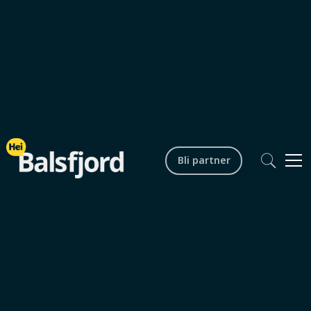
Bli partner
Lokalsamfunn
Torsdagsrenn
Startdato /
15.01.2026 kl. 18.00
tid
Sluttdato /
15.01.202 kl. 20.00
tid
Arrangør
Laksvatn skiskytterlag