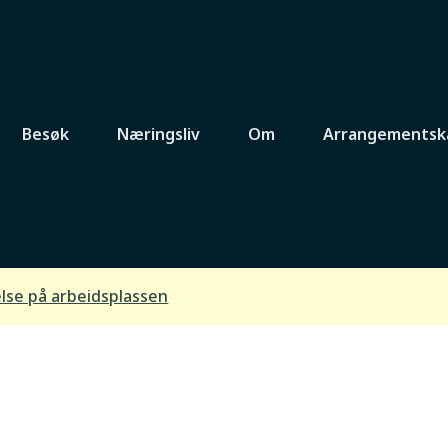
Besøk
Næringsliv
Om
Arrangementsk
helse på
lse på arbeidsplassen