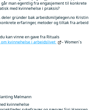
år man egentlig fra engasjement til konkrete 
atisk med kvinnehelse i praksis?
 deler gründer bak arbeidsmiljølegen.no Kristin 
krete erfaringer, metoder og tiltak fra arbeid 
Det blir også quiz og konkurranse underveis, hvor du kan vinne en gave fra Rituals 
om kvinnehelse i arbeidslivet 
– Women´s 
 Planting Mølmann
med kvinnehelse
osjektleder sykefravær og nærvær Siri Hanssen 