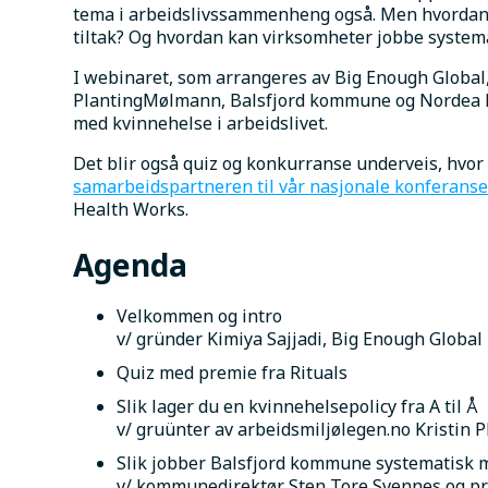
tema i arbeidslivssammenheng også. Men hvordan g
tiltak? Og hvordan kan virksomheter jobbe system
I webinaret, som arrangeres av Big Enough Global,
PlantingMølmann, Balsfjord kommune og Nordea kon
med kvinnehelse i arbeidslivet.
samarbeidspartneren til vår nasjonale konferanse 
Health Works.
Agenda
Velkommen og intro
v/ gründer Kimiya Sajjadi, Big Enough Global
Quiz med premie fra Rituals
Slik lager du en kvinnehelsepolicy fra A til Å
v/ gruünter av arbeidsmiljølegen.no Kristin
Slik jobber Balsfjord kommune systematisk 
v/ kommunedirektør Sten Tore Svennes og pr