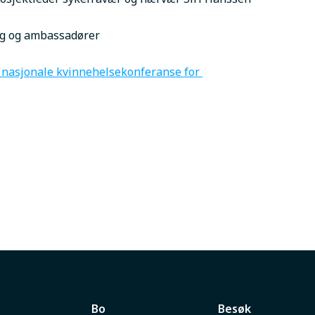
ing og ambassadører
nasjonale kvinnehelsekonferanse for 
Bo
Besøk