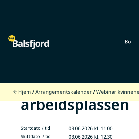
Bo
Næringsliv
Webinar kvinne
Hjem
Arrangementskalender
/
/
Webinar kvinnehe
arbeidsplassen
Startdato / tid
03.06.2026 kl. 11.00
Sluttdato / tid
03.06.2026 kl. 12.30