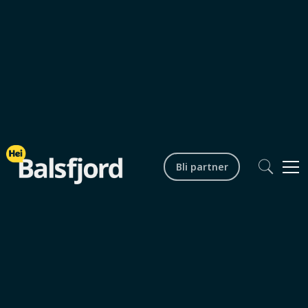
Bli partner
Lokalsamfunn
Yoga for kropp og sinn -
oktober
Startdato /
Onsdager, torsdager og søndager til 31.10.2025
tid
Sluttdato /
31.10.2025