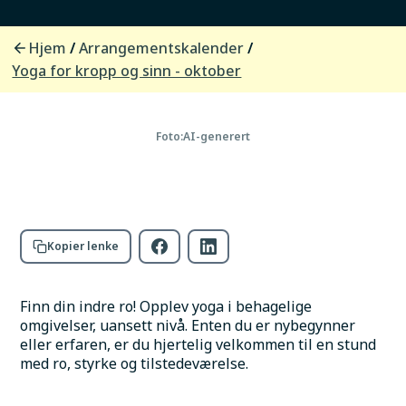
tid
Arrangør
Frisk Trim og Helse
Hjem
Arrangementskalender
/
/
Sted
Frisk Trim og Helse, Storsteinnes
Yoga for kropp og sinn - oktober
Adresse
Veiskifte 36, 9050 Storsteinnes
Foto:
AI-generert
Kopier lenke
Finn din indre ro! Opplev yoga i behagelige 
omgivelser, uansett nivå. Enten du er nybegynner 
eller erfaren, er du hjertelig velkommen til en stund 
med ro, styrke og tilstedeværelse.