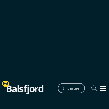
Lokalmat og spisesteder
Aursfjord
0
min lesetid
Moillkoskafeen
Bli partner
Moillkoskafeen i Kjerkvika i Malangen byr på
kafé med bakverk, lunsj og tradisjonelle
middagsretter.