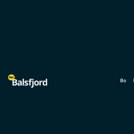
Lokalmat og spisesteder
Laksvatn
Bo
0
min lesetid
Selnes Gård
Selnes Gård ved Laksvatn byr på økologi
jordbær, gårdsprodukter og turridning