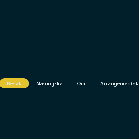
Besøk
Næringsliv
Om
Arrangementsk
sk småbruk, islandshester, villsau, egg,
.