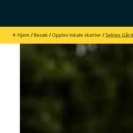
Hjem
Besøk
Opplev lokale skatter
/
/
/
Selnes Går