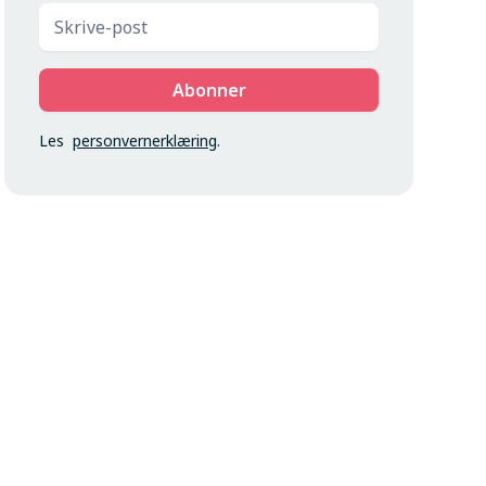
Les
personvernerklæring
.