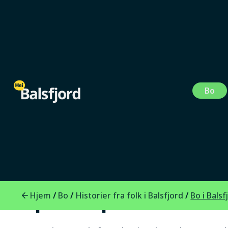
Bo
Folk i Balsfjord
0
min lesetid
Bo i Balsfjord: D
plass på Laksva
Hjem
Bo
Historier fra folk i Balsfjord
/
/
/
Bo i Balsf