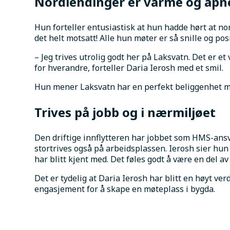
Nordlendinger er varme og åpn
Hun forteller entusiastisk at hun hadde hørt at no
det helt motsatt! Alle hun møter er så snille og posi
– Jeg trives utrolig godt her på Laksvatn. Det er et
for hverandre, forteller Daria Ierosh med et smil. 
Hun mener Laksvatn har en perfekt beliggenhet 
Trives på jobb og i nærmiljøet
Den driftige innflytteren har jobbet som HMS-ansv
stortrives også på arbeidsplassen. Ierosh sier hu
har blitt kjent med. Det føles godt å være en del av
Det er tydelig at Daria Ierosh har blitt en høyt ver
engasjement for å skape en møteplass i bygda.