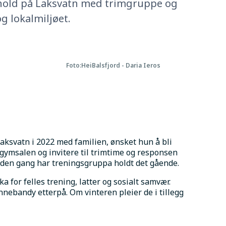
mhold på Laksvatn med trimgruppe og
g lokalmiljøet.
Foto:
HeiBalsfjord - Daria Ieros
Laksvatn i 2022 med familien, ønsket hun å bli 
gymsalen og invitere til trimtime og responsen 
n den gang har treningsgruppa holdt det gående.
a for felles trening, latter og sosialt samvær. 
innebandy etterpå. Om vinteren pleier de i tillegg 