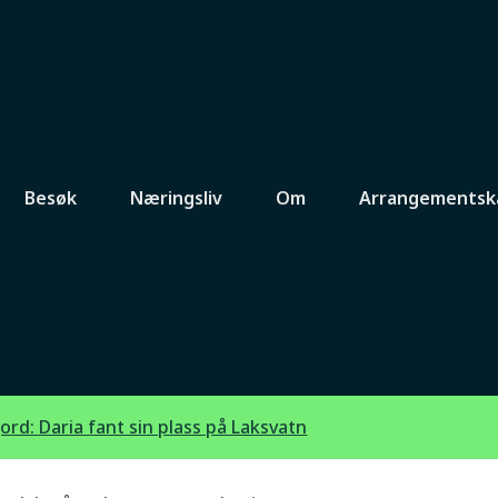
Besøk
Næringsliv
Om
Arrangementsk
aria fant sin
tn
jord: Daria fant sin plass på Laksvatn