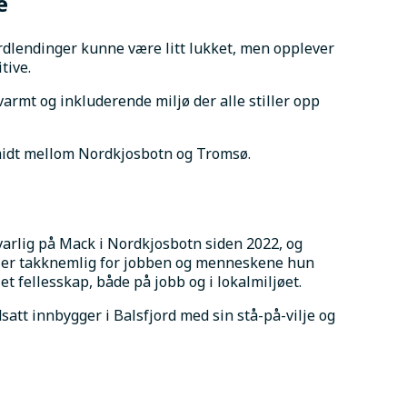
e
rdlendinger kunne være litt lukket, men opplever 
tive. 
 varmt og inkluderende miljø der alle stiller opp 
midt mellom Nordkjosbotn og Tromsø.
arlig på Mack i Nordkjosbotn siden 2022, og 
n er takknemlig for jobben og menneskene hun 
 et fellesskap, både på jobb og i lokalmiljøet.
dsatt innbygger i Balsfjord med sin stå-på-vilje og 