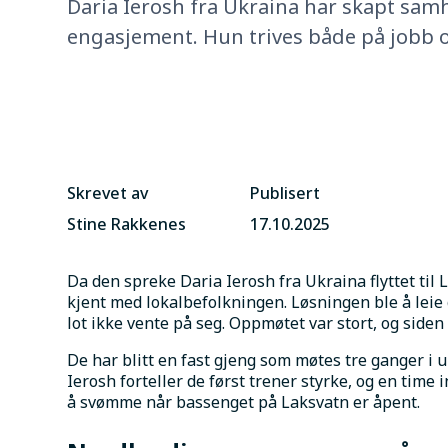
Daria Ierosh fra Ukraina har skapt sa
engasjement. Hun trives både på jobb o
Skrevet av
Publisert
Stine Rakkenes
17.10.2025
Da den spreke Daria Ierosh fra Ukraina flyttet til 
kjent med lokalbefolkningen. Løsningen ble å leie 
lot ikke vente på seg. Oppmøtet var stort, og side
De har blitt en fast gjeng som møtes tre ganger i uk
Ierosh forteller de først trener styrke, og en time 
å svømme når bassenget på Laksvatn er åpent. 