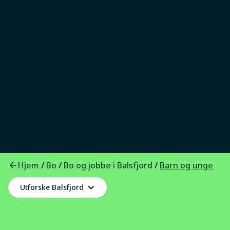
Trygt å vokse opp
I Balsfjord kan barn vokse opp trygt,
med gode skoler og barnehager og folk
rundt seg som bryr seg. Etter skoletid
finnes det mange muligheter for å være
med på noe – enten det er idrett,
musikk, friluftsliv eller andre aktiviteter
sammen med andre.
Hjem
Bo
Bo og jobbe i Balsfjord
/
/
/
Barn og unge
Utforske Balsfjord