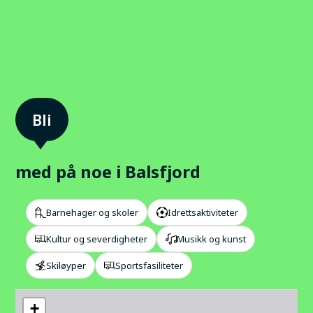
med på noe i Balsfjord
Barnehager og skoler
Idrettsaktiviteter
Kultur og severdigheter
Musikk og kunst
Skiløyper
Sportsfasiliteter
+