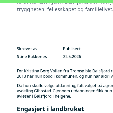
Kristina fant hjem i Balsfjord, der hun 
tryggheten, fellesskapet og familielivet
Skrevet av
Publisert
Stine Rakkenes
22.5.2026
For Kristina Berg Vollen fra Tromsø ble Balsfjord r
2013 har hun bodd i kommunen, og hun har aldri vur
Da hun skulle velge utdanning, falt valget på agr
avdeling Gibostad. Gjennom utdanningen fikk hun t
avløser i Balsfjord i helgene.
Engasjert i landbruket