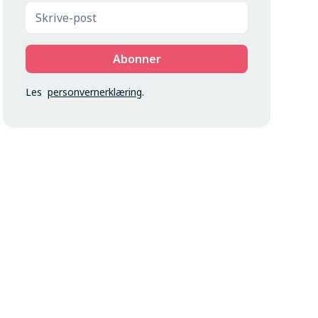
Les
personvernerklæring
.