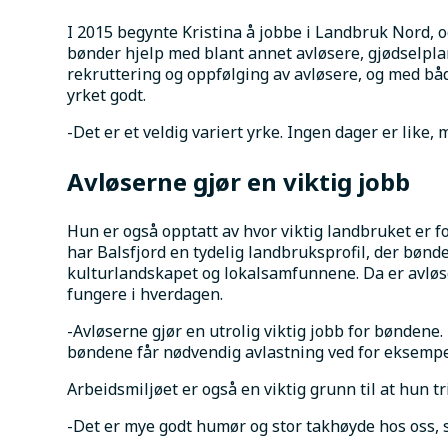
I 2015 begynte Kristina å jobbe i Landbruk Nord, og 
bønder hjelp med blant annet avløsere, gjødselplan
rekruttering og oppfølging av avløsere, og med bå
yrket godt.
-Det er et veldig variert yrke. Ingen dager er like, 
Avløserne gjør en viktig jobb
Hun er også opptatt av hvor viktig landbruket er 
har Balsfjord en tydelig landbruksprofil, der bønde
kulturlandskapet og lokalsamfunnene. Da er avløse
fungere i hverdagen.
-Avløserne gjør en utrolig viktig jobb for bøndene. D
bøndene får nødvendig avlastning ved for eksempel 
Arbeidsmiljøet er også en viktig grunn til at hun tr
-Det er mye godt humør og stor takhøyde hos oss, s