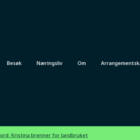
Besøk
Næringsliv
Om
Arrangementsk
ristina brenner
fjord: Kristina brenner for landbruket