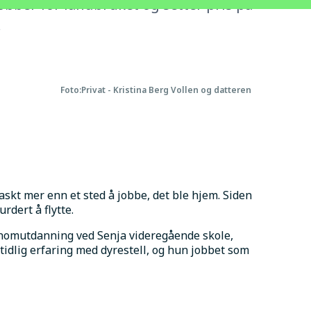
jobber for landbruket og setter pris på
.
Foto:
Privat - Kristina Berg Vollen og datteren
askt mer enn et sted å jobbe, det ble hjem. Siden 
dert å flytte.
onomutdanning ved Senja videregående skole, 
idlig erfaring med dyrestell, og hun jobbet som 