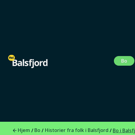
Bo
Folk i Balsfjord
0
min lesetid
Bo i Balsfjord: K
for landbruket
Hjem
Bo
Historier fra folk i Balsfjord
/
/
/
Bo i Bals