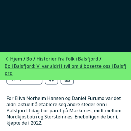
Eliva og Daniel fant drømmehjemmet i
Balsfjord. Med natur, samhold og familie tett
på, bygger de framtiden her med barna sine.
Foto:
HeiBalsfjord - Eliva Norheim Hanssen og Daniel Furumo
Skrevet av
Publisert
Stine Rakkenes
15.9.2025
Hjem
Bo
Historier fra folk i Balsfjord
/
/
/
Bo i Balsfjord: Vi var aldri i tvil om å bosette oss i Balsfj
ord
Kopier lenke
For Eliva Norheim Hansen og Daniel Furumo var det 
aldri aktuelt å etablere seg andre steder enn i 
Balsfjord. I dag bor paret på Markenes, midt mellom 
Nordkjosbotn og Storsteinnes. Eneboligen de bor i, 
kjøpte de i 2022. 