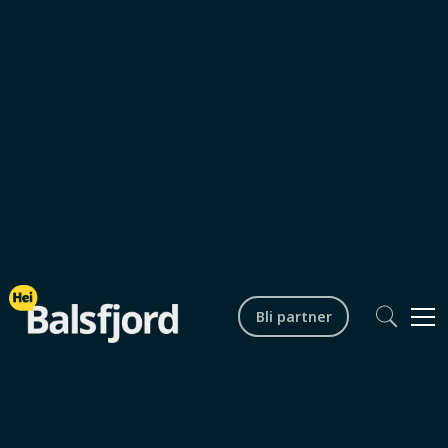
Folk i Balsfjord
Bli partner
0
min lesetid
Bo i Balsfjord: Vi var aldri i tvil
om å bosette oss i Balsfjord