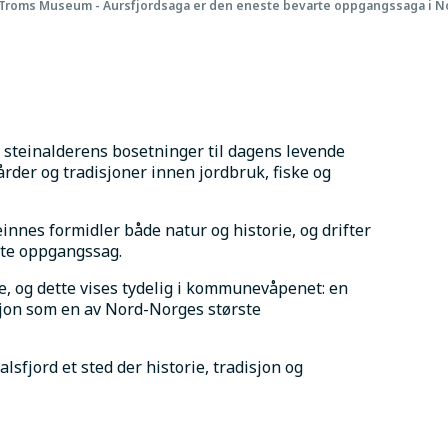
Troms Museum - Aursfjordsaga er den eneste bevarte oppgangssaga i N
a steinalderens bosetninger til dagens levende 
rder og tradisjoner innen jordbruk, fiske og 
nes formidler både natur og historie, og drifter 
rte oppgangssag.
e, og dette vises tydelig i kommunevåpenet: en 
sjon som en av Nord-Norges største 
lsfjord et sted der historie, tradisjon og 