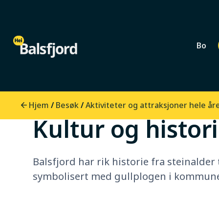
Bo
0
min lesetid
Hjem
Besøk
Aktiviteter og attraksjoner hele år
/
/
Kultur og histor
Balsfjord har rik historie fra steinalder 
symbolisert med gullplogen i kommun