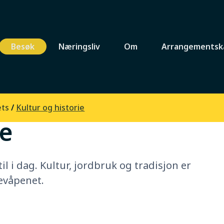
Besøk
Næringsliv
Om
Arrangementsk
ets
/
Kultur og historie
ie
til i dag. Kultur, jordbruk og tradisjon er
evåpenet.