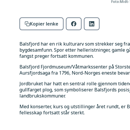
Foto:
Midt-
Kopier lenke
Balsfjord har en rik kulturarv som strekker seg fr
bygdesamfunn. Spor etter helleristninger, gamle gå
fangst preger fortsatt kommunen.
Balsfjord Fjordmuseum/Våtmarkssenter på Storstein
Aursfjordsaga fra 1796, Nord-Norges eneste beva
Jordbruket har hatt en sentral rolle gjennom tiden
gullfarget plog, som symboliserer Balsfjords posi
landbrukskommuner.
Med konserter, kurs og utstillinger året rundt, er Ba
fellesskap fortsatt står sterkt.