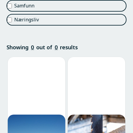
Samfunn
Næringsliv
Showing
0
out of
0
results
Natur og landskap
Kultur og historie