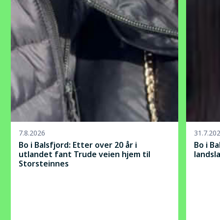
7.8.2026
31.7.20
Bo i Balsfjord: Etter over 20 år i
Bo i B
utlandet fant Trude veien hjem til
landsl
Storsteinnes