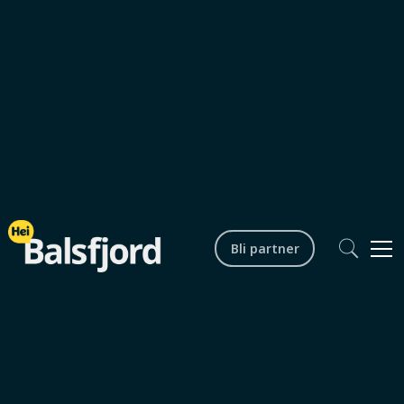
Bli partner
Kultur og historie
0
min lesetid
Stábba i Malangen, et hellig
sted med lange tradisjoner