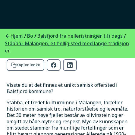
Stábba i Malangen er et samisk offersted i
Balsfjord. Et unikt kulturminne som forteller
om tro, natur og gamle tradisjoner.
Hjem
Bo
Balsfjord fra helleristninger til i dags
/
/
/
Foto:
Veronika Hole
Stábba i Malangen, et hellig sted med lange tradisjon
er
Kopier lenke
Visste du at det finnes et unikt samisk offersted i 
Balsfjord kommune?
Stábba, et fredet kulturminne i Malangen, forteller 
historien om samisk tro, naturforståelse og levemåte. 
Det 30 meter høye fjellet består av olivinstein og er 
omgitt av både myter og respekt. Mye av kunnskapen 
om stedet stammer fra muntlige fortellinger som er 
blitt bevart gjennom generasjoner. Allerede på 1920-