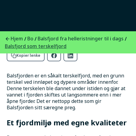
med særegne vannforhold og rikt liv som gir
området karakter og særpreg.
Foto:
HeiBalsfjord
Hjem
Bo
Balsfjord fra helleristninger til i dags
/
/
/
Balsfjord som terskelfjord
Kopier lenke
Balsfjorden er en såkalt terskelfjord, med en grunn 
terskel ved innløpet og dypere områder innenfor. 
Denne terskelen ble dannet under istiden og gjør at 
vannet i fjorden skiftes ut langsommere enn i mer 
åpne fjorder. Det er nettopp dette som gir 
Balsfjorden sitt særegne preg.
Et fjordmiljø med egne kvaliteter