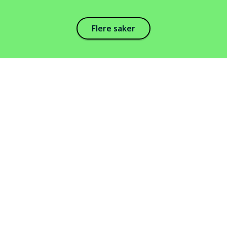
Flere saker
Abonner på vårt nyhetsbrev
Ved å abonnere godtar du vår personvernerklæring og samtykker til
å motta oppdateringer fra oss.