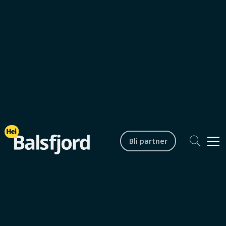
Bli partner
Kultur og historie
0
min lesetid
Balsfjord som terskelfjord
Balsfjorden er en unik terskelfjord i Troms,