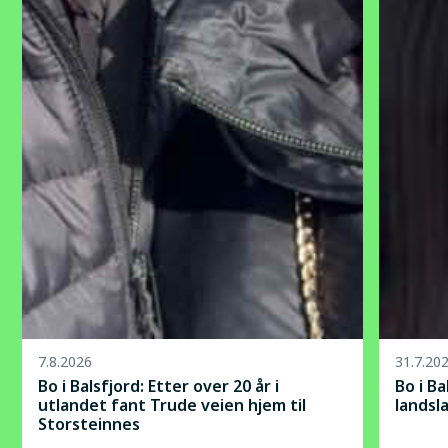
7.8.2026
31.7.20
Bo i Balsfjord: Etter over 20 år i
Bo i B
utlandet fant Trude veien hjem til
landsl
Storsteinnes