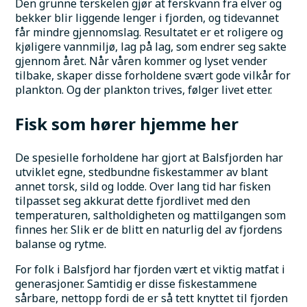
Den grunne terskelen gjør at ferskvann fra elver og 
bekker blir liggende lenger i fjorden, og tidevannet 
får mindre gjennomslag. Resultatet er et roligere og 
kjøligere vannmiljø, lag på lag, som endrer seg sakte 
gjennom året. Når våren kommer og lyset vender 
tilbake, skaper disse forholdene svært gode vilkår for 
plankton. Og der plankton trives, følger livet etter.
Fisk som hører hjemme her
De spesielle forholdene har gjort at Balsfjorden har 
utviklet egne, stedbundne fiskestammer av blant 
annet torsk, sild og lodde. Over lang tid har fisken 
tilpasset seg akkurat dette fjordlivet med den 
temperaturen, saltholdigheten og mattilgangen som 
finnes her. Slik er de blitt en naturlig del av fjordens 
balanse og rytme.
For folk i Balsfjord har fjorden vært et viktig matfat i 
generasjoner. Samtidig er disse fiskestammene 
sårbare, nettopp fordi de er så tett knyttet til fjorden 