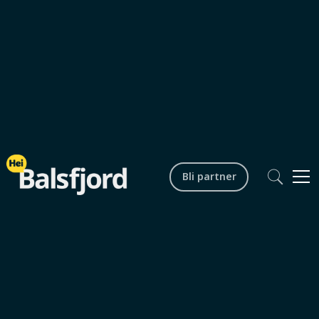
Bli partner
Høst
Vår
Vinter
Storsteinnes
0
min lesetid
Innebandy på Storsteinnes
Innebandy hver torsdag kveld i