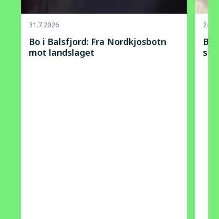
31.7.2026
24.7
Bo i Balsfjord: Fra Nordkjosbotn
Bo 
mot landslaget
som